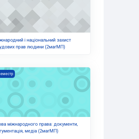
жнародний і національний захист
удових прав людини (2магМП)
ин і корінних народів (2магМП)
а міжнародного права: документи, аргументація, медіа (2магМП
семестр
ва міжнародного права: документи,
гументація, медіа (2магМП)