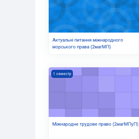
Актуальні питання міжнародного
морського права (2магМП)
Міжнародне трудове право (2магМПуП)
1 семестр
Міжнародне трудове право (2магМПуП)