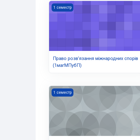
Право розвʼязання міжнародних спорів 
1 семестр
Право розвʼязання міжнародних спорів
(1магМПубП)
Міжнародне гуманітарне право (1мМПП)
1 семестр