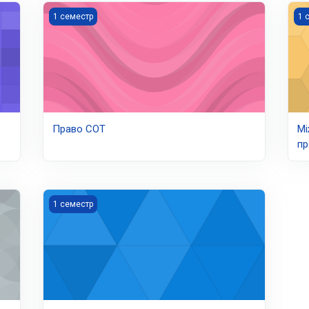
(1магМПубП)
Право СОТ
Мі
1 семестр
1 
Право СОТ
Мі
пр
Правові засади дипломатичної діяльності (1мМПП)
1 семестр