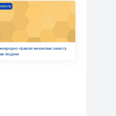
жнародно-правові механізми захисту прав людини
семестр
жнародно-правові механізми захисту
ав людини