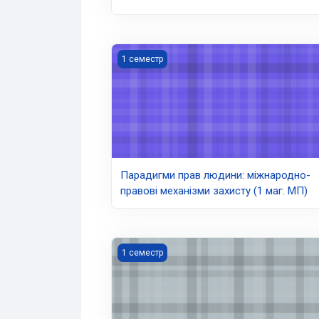
Парадигми прав людини: міжнародно-прав
1 семестр
Парадигми прав людини: міжнародно-
правові механізми захисту (1 маг. МП)
Міжнародне митне право (1магМП)
1 семестр