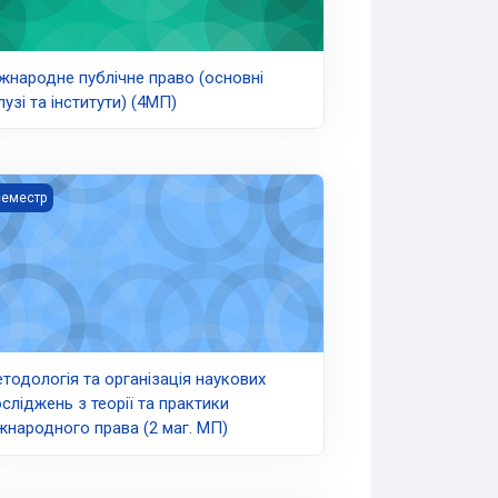
жнародне публічне право (основні
лузі та інститути) (4МП)
одологія та організація наукових досліджень з теорії та практи
семестр
тодологія та організація наукових
сліджень з теорії та практики
жнародного права (2 маг. МП)