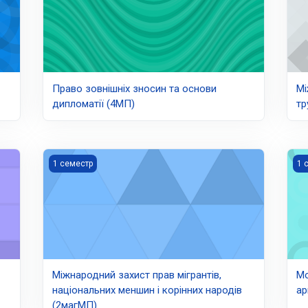
Право зовнішніх зносин та основи
Мі
дипломатії (4МП)
тр
Міжнародний захист прав мігрантів, національних менш
Мов
1 семестр
1 
Міжнародний захист прав мігрантів,
Мо
національних меншин і корінних народів
ар
(2магМП)