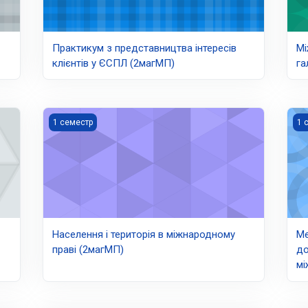
Практикум з представництва інтересів
Мі
клієнтів у ЄСПЛ (2магМП)
га
Населення і територія в міжнародному праві (2магМП)
Мет
1 семестр
1 
Населення і територія в міжнародному
Ме
праві (2магМП)
до
мі