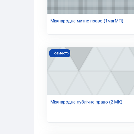
Міжнародне митне право (1магМП)
Міжнародне публічне право (2 МК)
1 семестр
Міжнародне публічне право (2 МК)