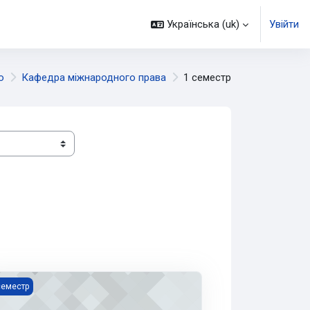
Українська ‎(uk)‎
Увійти
о
Кафедра міжнародного права
1 семестр
жнародний і національний захист трудових прав людини (2магМП
семестр