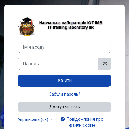
Перейти до головного вмісту
Увійти до Нав
Ім’я входу
Пароль
Увійти
Забули пароль?
Доступ як гість
Повідомлення про
Українська ‎(uk)‎
файли cookie