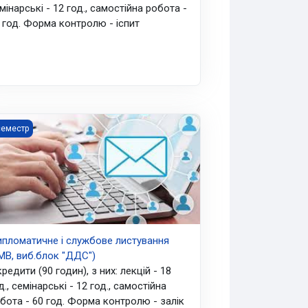
мінарські - 12 год., самостійна робота -
 год. Форма контролю - іспит
)
жнародника (1 маг. МПрив. право)
пломатичне і службове листування (4МВ, виб.блок "ДДС")
семестр
пломатичне і службове листування
МВ, виб.блок "ДДС")
кредити (90 годин), з них: лекцій - 18
д., семінарські - 12 год., самостійна
бота - 60 год. Форма контролю - залік