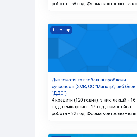
робота - 58 год. Форма контролю - залі
Дипломатія та глобальні проблеми сучасн
1 семестр
Дипломатія та глобальні проблеми
сучасності (2МВ, ОС "Магістр", виб.блок
"ДДС")
4 кредити (120 годин), з них: лекцій - 16
год., семінарські - 12 год., самостійна
робота - 82 год. Форма контролю - іспи