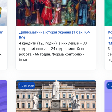
г.
Дипломатична історія України (1 бак. КР-
Ко
ВО)
пр
4 кредити (120 годин): з них лекцій - 30
"М
год., семінарські - 24 год., самостійна
3 
к
робота - 66 годин. Форма контролю -
се
іспит.
го
4 МВ ОС "Бакалавр")
Дипломатична історія України (1МБ, ОС "Бакалавр)
Інт
1 семестр
1 