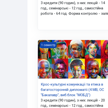
3 кредити (90 годин), з них: лекцій - 14
год., семінарські - 12 год., самостійна
робота - 64 год. Форма контролю - залі
Крос-культурні комунікації та етика в б
1 семестр
Крос-культурні комунікації та етика в
багатосторонній дипломатії (4 МВ, ОС
"Бакалавр", виб.блок "МОБД")
3 кредити (90 годин), з них: лекцій - 20
год., семінарські - 12 год., самостійна