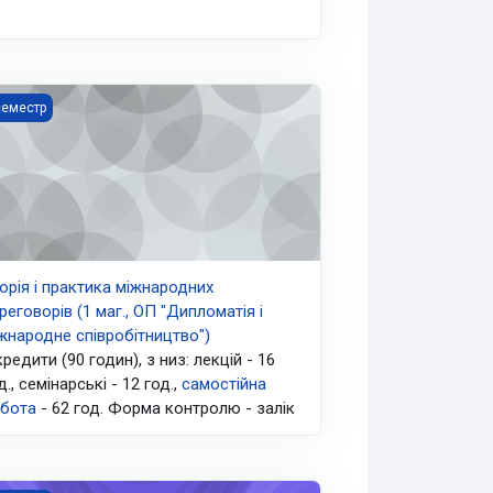
рія і практика міжнародних переговорів (1 маг., ОП "Дипломатія 
семестр
орія і практика міжнародних
реговорів (1 маг., ОП "Дипломатія і
жнародне співробітництво")
кредити (90 годин), з низ: лекцій - 16
д., семінарські - 12 год.,
самостійна
бота
- 62 год. Форма контролю - залік