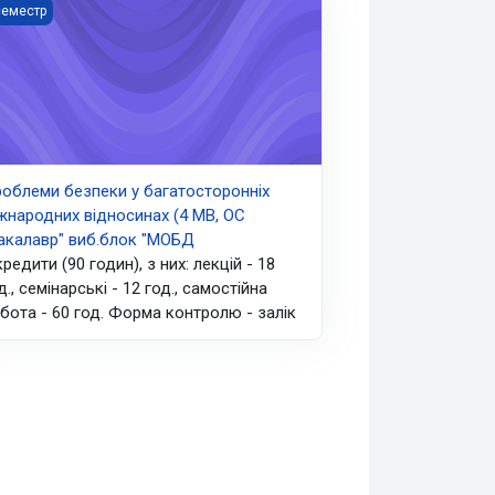
")
дне співробітництво")
облеми безпеки у багатосторонніх міжнародних відносинах (4 М
семестр
облеми безпеки у багатосторонніх
жнародних відносинах (4 МВ, ОС
акалавр" виб.блок "МОБД
кредити (90 годин), з них: лекцій - 18
д., семінарські - 12 год., самостійна
бота - 60 год. Форма контролю - залік
виб.блок. "ДМС-ПД")