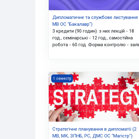
Дипломатичне та службове листування 
МВ ОС "Бакалавр")
3 кредити (90 годин): з них лекцій - 18
год., семінарські - 12 год., самостійна
робота - 60 год. Форма контролю - залі
Стратегічне планування в дипломатії (2 
1 семестр
Стратегічне планування в дипломатії (2
МВ, МК, ЗПНБ, РС, ДМС ОС "Магістр")