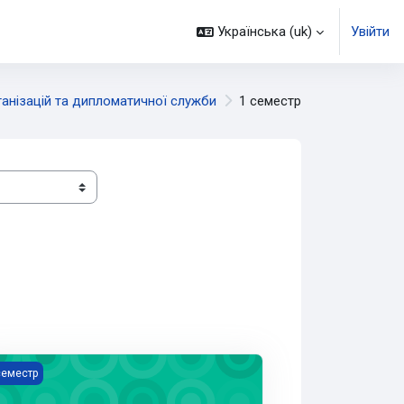
Українська ‎(uk)‎
Увійти
анізацій та дипломатичної служби
1 семестр
унікативні технології в дипломатичній практиці (2 МВ, РС, ЗПНБ,
семестр