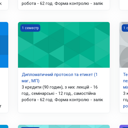
к
робота - 62 год. Форма контролю - залік
ості (2МВ, ОС "Магістр", виб.блок "ДДС")
Дипломатичний протокол та етикет (1 маг., МП)
Тео
1 семестр
1 
Дипломатичний протокол та етикет (1
Те
маг., МП)
пе
3 кредити (90 годин), з них: лекцій - 16
мі
год., семінарські - 12 год., самостійна
3 
робота - 62 год. Форма контролю - залік
го
т
ро