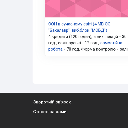
ООН в сучасному світі (4 МВ ОС
"Бакалавр", виб.блок "МОБД")
4 кредити (120 годин), з них: лекцій - 30
год., семінарські - 12 год.,
самостійна
робота
- 78 год. Форма контролю - залі
Зворотній зв'язок
Стежте за нами