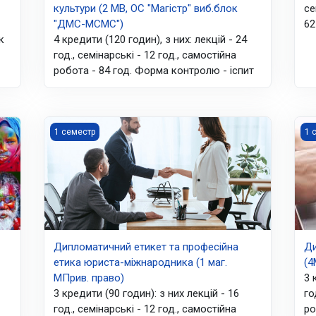
культури (2 МВ, ОС "Магістр" виб.блок
се
"ДМС-МСМС")
62
к
4 кредити (120 годин), з них: лекцій - 24
год., семінарські - 12 год., самостійна
робота - 84 год. Форма контролю - іспит
агатосторонній дипломатії (4 МВ, ОС "Бакалавр", виб.блок "МОБД"
Дипломатичний етикет та професійна етика юриста-мі
Ди
1 семестр
1 
Дипломатичний етикет та професійна
Ди
етика юриста-міжнародника (1 маг.
(4
МПрив. право)
3 
3 кредити (90 годин): з них лекцій - 16
го
год., семінарські - 12 год., самостійна
ро