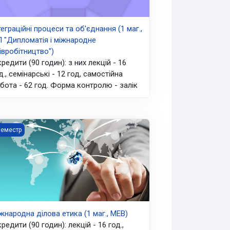
теграційні процеси та об'єднання (1 маг.,
 "Дипломатія і міжнародне
івробітництво")
кредити (90 годин): з них лекцій - 16
д., семінарські - 12 год, самостійна
бота - 62 год. Форма контролю - залік
в сфері освіти, науки та культури (2 МВ, ОС "Магістр" виб.блок
народна ділова етика (1 маг., МЕВ)
семестр
жнародна ділова етика (1 маг., МЕВ)
кредити (90 годин): лекцій - 16 год.,