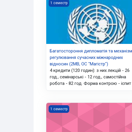
Багатостороння дипломатія та механізми
1 семестр
Багатостороння дипломатія та механіз
регулювання сучасних міжнародних
відносин (2МВ, ОС "Магістр")
4 кредити (120 годин): з них лекцій - 26
год., семінарські - 12 год., самостійна
робота - 82 год. Форма контрою - іспит
ООН в сучасному світі (4 МВ ОС "Бакалав
1 семестр