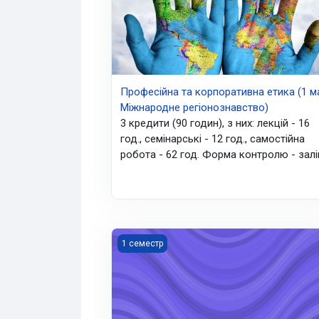
Професійна та корпоративна етика (1 ма
Міжнародне регіонознавство)
3 кредити (90 годин), з них: лекцій - 16
год., семінарські - 12 год., самостійна
робота - 62 год. Форма контролю - залі
Дипломатичне та службове листування (
1 семестр