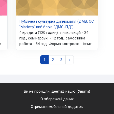
Публічна і культурна дипломатія (2 МВ, ОС
"Магістр" виб.блок. "ДМС-ПД")
4 кредити (120 годин): з них лекцій - 24
год., семінарські - 12 год., самостійна
к
робота - 84 год. Форма контролю - іспит.
Сторінка 1
Сторінка 2
Сторінка 3
Наступна сторінка
1
2
3
»
Ви не пройшли ідентифікацію (
Увійти
)
О збережені даних
Отримати мобільний додаток