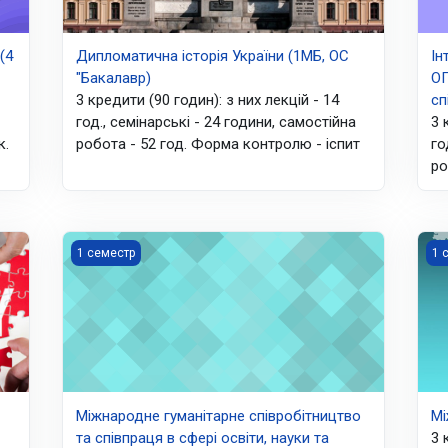
(4
Дипломатична історія України (1МБ, ОС
Ін
"Бакалавр)
ОП
3 кредити (90 годин): з них лекцій - 14
сп
год., семінарські - 24 години, самостійна
3 
к.
робота - 52 год. Форма контролю - іспит
го
ро
МВ, МК, ЗПНБ, РС, ДМС ОС "Магістр")
Міжнародне гуманітарне співробітництво та співпраця 
Між
1 семестр
1 
Міжнародне гуманітарне співробітництво
Мі
та співпраця в сфері освіти, науки та
3 