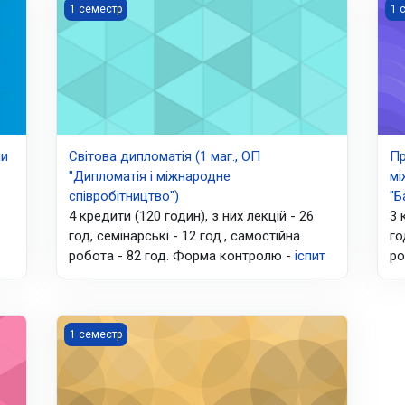
 регулювання сучасних міжнародних відносин (2МВ, ОС "Магістр
Світова дипломатія (1 маг., ОП "Дипломатія і міжнаро
Пр
1 семестр
1 
ми
Світова дипломатія (1 маг., ОП
Пр
"Дипломатія і міжнародне
мі
співробітництво")
"Б
4 кредити (120 годин), з них лекцій - 26
3 
год, семінарські - 12 год., самостійна
го
робота - 82 год. Форма контролю -
іспит
ро
р", виб.блок "МОБД")
Публічна і культурна дипломатія (2 МВ, ОС "Магістр" 
1 семестр