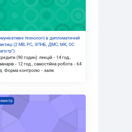
мунікативні технології в дипломатичній
актиці (2 МВ, РС, ЗПНБ, ДМС, МК, ОС
агістр")
кредити (90 годин): лекцій - 14 год.,
мінарів - 12 год., самостійна робота - 64
д. Форма контролю - залік
еграційні процеси та об'єднання (1 маг., ОП "Дипломатія і міжна
семестр