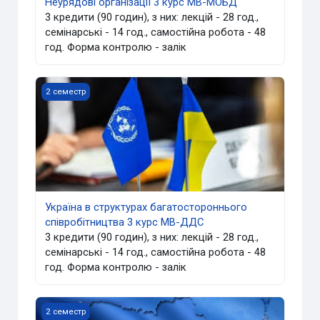
Неурядові організації 3 курс МВ-МОБД
3 кредити (90 годин), з них: лекцій - 28 год.,
семінарські - 14 год., самостійна робота - 48
год. Форма контролю - залік
Україна в структурах багатостороннього співробітницт
2 семестр
Україна в структурах багатостороннього
співробітництва 3 курс МВ-ДДС
3 кредити (90 годин), з них: лекцій - 28 год.,
семінарські - 14 год., самостійна робота - 48
год. Форма контролю - залік
Дипломатія регіонів та транскордонне співробітництво
2 семестр