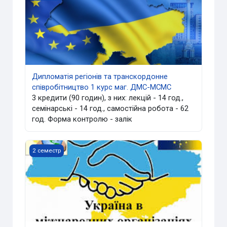
Дипломатія регіонів та транскордонне
співробітництво 1 курс маг. ДМС-МСМС
3 кредити (90 годин), з них: лекцій - 14 год.,
семінарські - 14 год., самостійна робота - 62
год. Форма контролю - залік
Україна в міжнародних організаціях 4 бак., ОП "Міжнаро
2 семестр