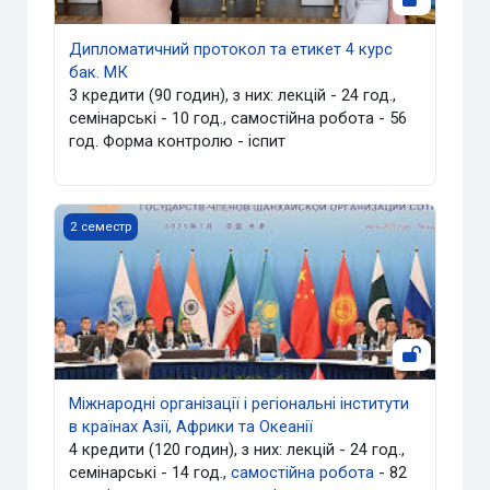
Дипломатичний протокол та етикет 4 курс
бак. МК
3 кредити (90 годин), з них: лекцій - 24 год.,
семінарські - 10 год., самостійна робота - 56
год. Форма контролю - іспит
Міжнародні організації і регіональні інститути в країнах А
2 семестр
Міжнародні організації і регіональні інститути
в країнах Азії, Африки та Океанії
4 кредити (120 годин), з них: лекцій - 24 год.,
семінарські - 14 год.,
самостійна робота
- 82