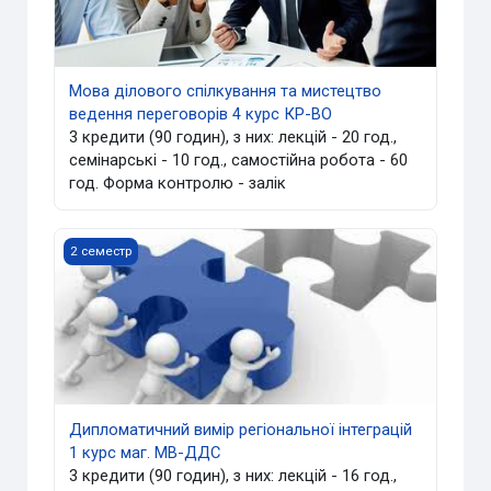
Мова ділового спілкування та мистецтво
ведення переговорів 4 курс КР-ВО
3 кредити (90 годин), з них: лекцій - 20 год.,
семінарські - 10 год., самостійна робота - 60
год. Форма контролю - залік
Дипломатичний вимір регіональної інтеграцій 1 курс ма
2 семестр
Дипломатичний вимір регіональної інтеграцій
1 курс маг. МВ-ДДС
3 кредити (90 годин), з них: лекцій - 16 год.,