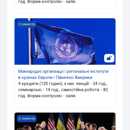
год. Форма контролю - залік
Міжнародні організації і регіональні інститути в країнах
2 семестр
Міжнародні організації і регіональні інститути
в країнах Європи і Північної Америки
4 кредити (120 годин), з них: лекцій - 24 год.,
семінарські - 14 год., самостійна робота - 82
год. Форма контролю - залік
Теорія і практика переговорів 1 курс магістри Міжнарод
2 семестр