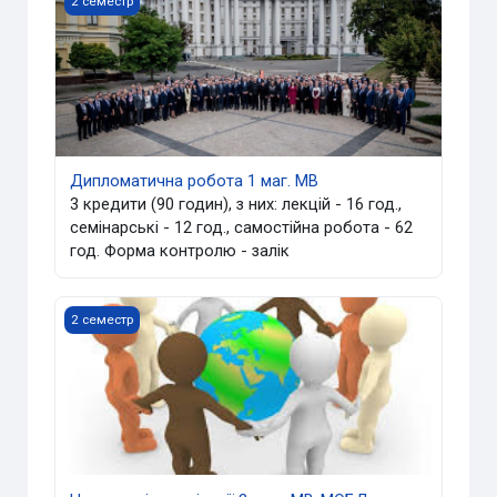
2 семестр
Дипломатична робота 1 маг. МВ
3 кредити (90 годин), з них: лекцій - 16 год.,
семінарські - 12 год., самостійна робота - 62
год. Форма контролю - залік
Неурядові організації 3 курс МВ-МОБД
2 семестр