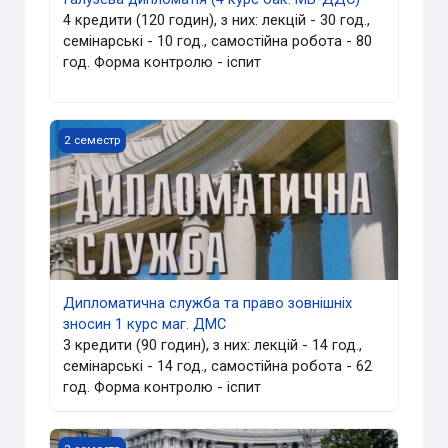
4 кредити (120 годин), з них: лекцій - 30 год.,
семінарські - 10 год., самостійна робота - 80
год. Форма контролю - іспит
Дипломатична служба та право зовнішніх зносин 1 курс
2 семестр
Дипломатична служба та право зовнішніх
зносин 1 курс маг. ДМС
3 кредити (90 годин), з них: лекцій - 14 год.,
семінарські - 14 год., самостійна робота - 62
год. Форма контролю - іспит
Дипломатична робота 1 маг. МВ