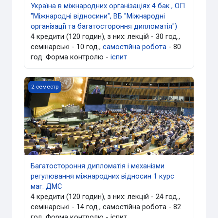
Україна в міжнародних організаціях 4 бак., ОП
"Міжнародні відносини", ВБ "Міжнародні
організації та багатостороння дипломатія")
4 кредити (120 годин), з них: лекцій - 30 год.,
семінарські - 10 год.,
самостійна робота
- 80
год. Форма контролю -
іспит
Багатостороння дипломатія і механізми регулювання мі
2 семестр
Багатостороння дипломатія і механізми
регулювання міжнародних відносин 1 курс
маг. ДМС
4 кредити (120 годин), з них: лекцій - 24 год.,
семінарські - 14 год., самостійна робота - 82
год. Форма контролю - іспит