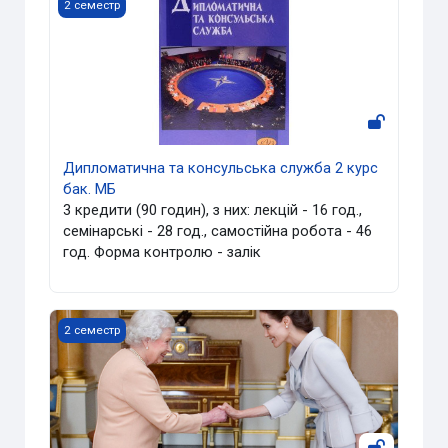
Дипломатична та консульська служба 2 курс бак. МБ
2 семестр
Дипломатична та консульська служба 2 курс
бак. МБ
3 кредити (90 годин), з них: лекцій - 16 год.,
семінарські - 28 год., самостійна робота - 46
год. Форма контролю - залік
Дипломатичний протокол та етикет 4 курс бак. МК
2 семестр