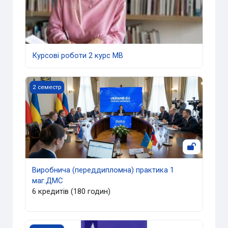
Курсові роботи 2 курс МВ
Виробнича (переддипломна) практика 1 маг.ДМС
2 семестр
Виробнича (переддипломна) практика 1
маг.ДМС
6 кредитів (180 годин)