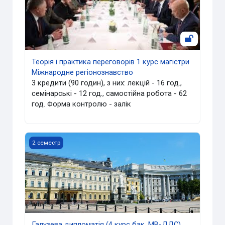
Теорія і практика переговорів 1 курс магістри
Міжнародне регіонознавство
3 кредити (90 годин), з них: лекцій - 16 год.,
семінарські - 12 год., самостійна робота - 62
год. Форма контролю - залік
Галузева дипломатія (4 курс бак. МВ-ДДС)
2 семестр
Галузева дипломатія (4 курс бак. МВ-ДДС)