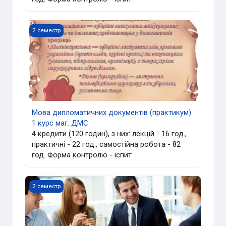
Мова дипломатичних документів (практикум) 1 курс ма
2 семестр
Мова дипломатичних документів (практикум)
1 курс маг. ДМС
4 кредити (120 годин), з них: лекцій - 16 год.,
практичні - 22 год., самостійна робота - 82
год. Форма контролю - іспит
Мова ділового спілкування та мистецтво ведення перег
2 семестр