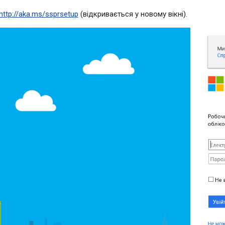
http://aka.ms/ssprsetup
(відкривається у новому вікні).