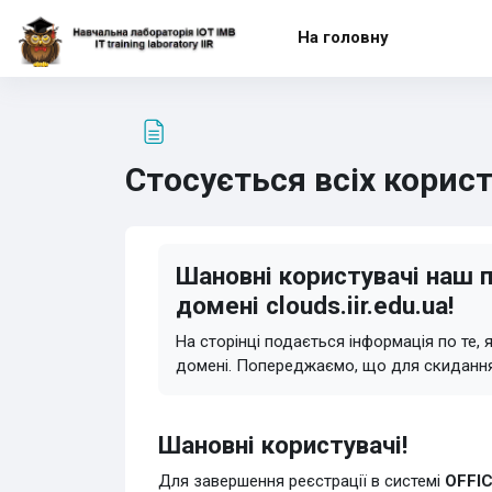
Перейти до головного вмісту
На головну
Стосується всіх корис
Умови завершення
Шановні користувачі наш 
домені
clouds.iir.edu.ua
!
На сторінці подається інформація по те
домені. Попереджаємо, що для скидання 
Шановні користувачі!
Для завершення реєстрації в системі
OFFIC