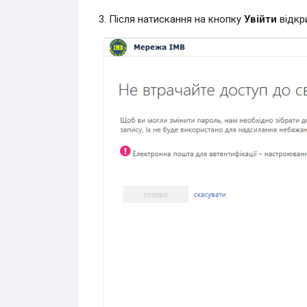
3. Після натискання на кнопку
Увійти
відкр