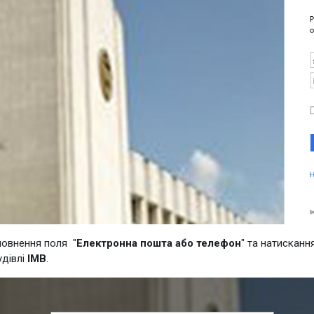
повнення поля "
Електронна пошта або телефон
" та натисканн
дівлі
ІМВ
.