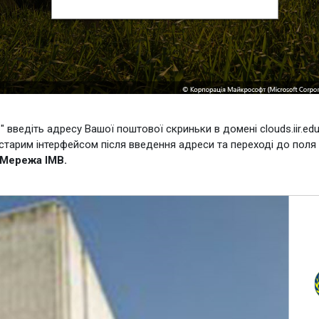
н
" введіть адресу Вашої поштової скриньки в домені clouds.iir.edu
 зі старим інтерфейсом після введення адреси та переході до поля
Мережа ІМВ.