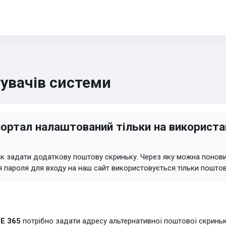
тувачів системи
портал налаштований тільки на використа
, як задати додаткову поштову скриньку. Через яку можна понов
пароля для входу на наш сайт використовується тільки поштов
E 365
потрібно задати адресу альтернативної поштової скриньки