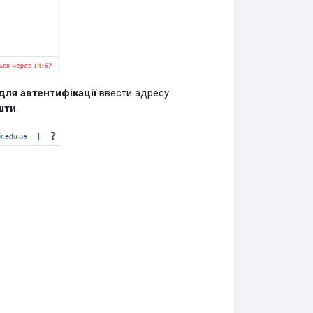
для автентифікації
ввести адресу
шти
.