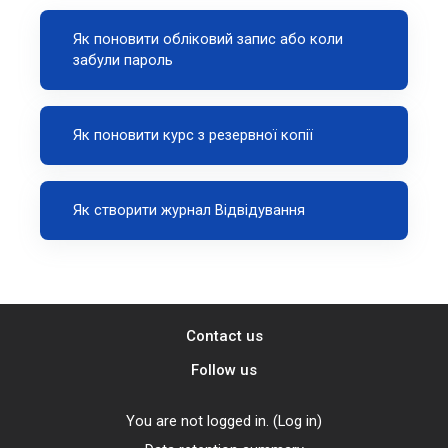
Як поновити обліковий запис або коли
забули пароль
Як поновити курс з резервної копії
Як створити журнал Відвідування
Contact us
Follow us
You are not logged in. (
Log in
)