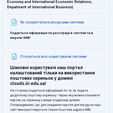
Economy and International Economic Relations,
Depatment
of International Business)
.
File
Як скористатися ресурсами системи
Подається інформація по реєстрації в системі та в
мережі ІМВ!
Page
Стосується всіх користувачів системи
Шановні користувачі наш портал
налаштований тільки на використання
поштових скриньок у домені
clouds.iir.edu.ua
!
На сторінці подається інформація по те, як задати
додаткову поштову скриньку. Через яку можна поновити
пароль на скриньку у вище згаданому домені.
Попереджаємо, що для скидання пароля для входу на наш
сайт використовується тільки поштова адреса ІМВ.