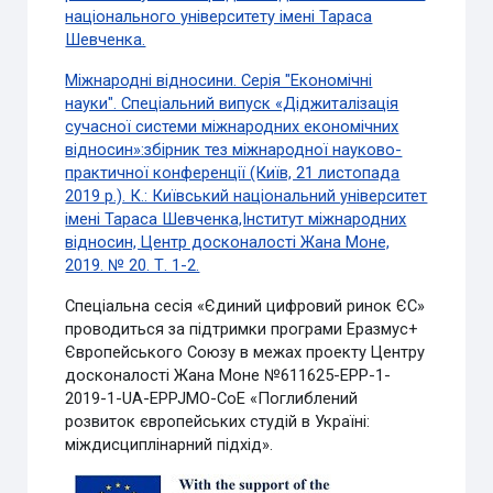
національного університету імені Тараса
Шевченка.
Міжнародні відносини. Серія "Економічні
науки". Спеціальний випуск «Діджиталізація
сучасної системи міжнародних економічних
відносин»:збірник тез міжнародної науково-
практичної конференції (Київ, 21 листопада
2019 р.). К.: Київський національний університет
імені Тараса Шевченка,Інститут міжнародних
відносин, Центр досконалості Жана Моне,
2019. № 20. Т. 1-2.
Спеціальна сесія «Єдиний цифровий ринок ЄС»
проводиться за підтримки програми Еразмус+
Європейського Союзу в межах проекту Центру
досконалості Жана Моне №611625-EPP-1-
2019-1-UA-EPPJMO-CoE «Поглиблений
розвиток європейських студій в Україні:
міждисциплінарний підхід».