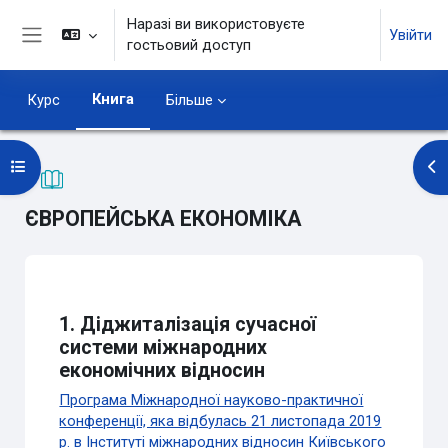
Перейти до головного вмісту
Наразі ви використовуєте
Увійти
гостьовий доступ
Бокова панель
Книга
Курс
Більше
Відкритий покажчик курсу
Ві
ЄВРОПЕЙСЬКА ЕКОНОМІКА
Умови завершення
1. Діджиталізація сучасної
системи міжнародних
економічних відносин
Програма Міжнародної науково-практичної
конференції, яка відбулась 21 листопада 2019
р. в Інституті міжнародних відносин Київського